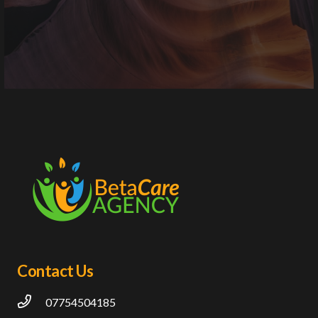
Contact Us
07754504185